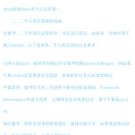
(lǐng)館聯(lián)系方式以防萬一。
二、二手日用百貨銷售指南
在臺灣，二手市場日益受歡迎，尤其是日用品，如家具、衣物和電子
產(chǎn)品。以下是銷售二手日用百貨的注意事項：
法律合規(guī)：確保所售物品符合臺灣相關(guān)法規(guī)，例如電
子產(chǎn)品需通過安全認證，避免銷售仿冒品或違禁物品。
平臺選擇：臺灣常見的二手銷售平臺包括蝦皮購物、Facebook
Marketplace和露天拍賣。注冊時需提供真實信息，遵守平臺規(guī)
則。
物品處理：銷售前清潔和檢查物品，確保功能正常。如實描述商品狀