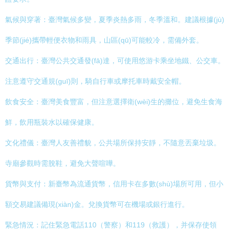
氣候與穿著：臺灣氣候多變，夏季炎熱多雨，冬季溫和。建議根據(jù)
季節(jié)攜帶輕便衣物和雨具，山區(qū)可能較冷，需備外套。
交通出行：臺灣公共交通發(fā)達，可使用悠游卡乘坐地鐵、公交車。
注意遵守交通規(guī)則，騎自行車或摩托車時戴安全帽。
飲食安全：臺灣美食豐富，但注意選擇衛(wèi)生的攤位，避免生食海
鮮，飲用瓶裝水以確保健康。
文化禮儀：臺灣人友善禮貌，公共場所保持安靜，不隨意丟棄垃圾。
寺廟參觀時需脫鞋，避免大聲喧嘩。
貨幣與支付：新臺幣為流通貨幣，信用卡在多數(shù)場所可用，但小
額交易建議備現(xiàn)金。兌換貨幣可在機場或銀行進行。
緊急情況：記住緊急電話110（警察）和119（救護），并保存使領