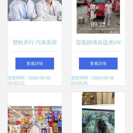
雙軌并行 汽車美容
賀葉師傅喜提虎VR
與二手日用百貨的
110馬力倉柵式載
查看詳情
查看詳情
多元經(jīng)營探索
貨車，開啟日用百
更新時間：2026-08-06
更新時間：2026-08-06
18:03:12
20:55:45
貨銷售新征程