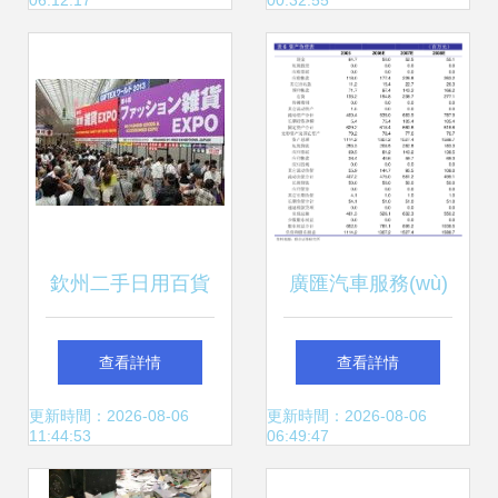
06:12:17
00:32:55
百貨銷售，挖掘循
清潔與擦車好幫手
環(huán)經(jīng)濟
新價值
欽州二手日用百貨
廣匯汽車服務(wù)
零售市場 繁榮背后
集團股份公司關
查看詳情
查看詳情
的機遇與挑戰
(guān)于2024年2
更新時間：2026-08-06
更新時間：2026-08-06
11:44:53
06:49:47
(zhàn)
月為下屬子公司融