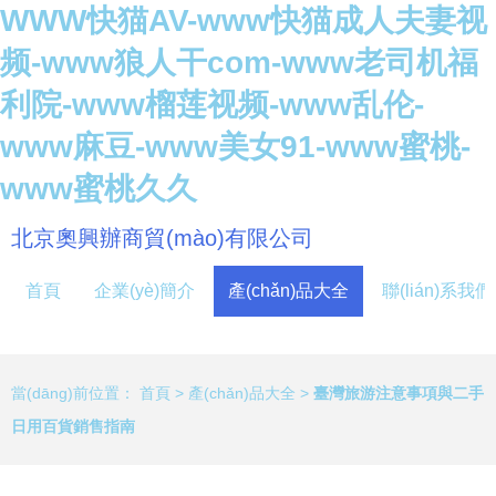
WWW快猫AV-www快猫成人夫妻视
频-www狼人干com-www老司机福
利院-www榴莲视频-www乱伦-
www麻豆-www美女91-www蜜桃-
www蜜桃久久
北京奧興辦商貿(mào)有限公司
首頁
企業(yè)簡介
產(chǎn)品大全
聯(lián)系我們
當(dāng)前位置：
首頁
>
產(chǎn)品大全
>
臺灣旅游注意事項與二手
日用百貨銷售指南