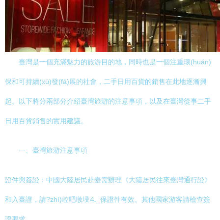
臺灣是一個充滿魅力的旅游目的地，同時也是一個注重環(huán)
保和可持續(xù)發(fā)展的社會，二手日用百貨的銷售在此地逐漸興
起。以下將分兩部分介紹臺灣旅游的注意事項，以及在臺灣從事二手
日用百貨銷售的實用建議。
一、臺灣旅游注意事項
證件與簽證：中國大陸居民赴臺需辦理《大陸居民往來臺灣通行證》
和入臺證，請?zhí)崆吧暾埐⒋_保證件有效。其他國家游客請檢查簽
證要求。