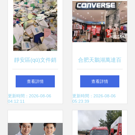
資提供擔(dān)保的
公告
靜安區(qū)文件銷
合肥天鵝湖萬達百
毀與舊物回收 優
貨運動折扣與二手
查看詳情
查看詳情
(yōu)化倉儲空間，
百貨銷售匯總
更新時間：2026-08-06
更新時間：2026-08-06
04:12:11
05:23:39
助力新產(chǎn)品
配置