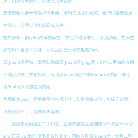
況，拍攝清晰照片，以建立買家信任。
定價策略：參考市場行情定價，可稍低以吸引買家。臺灣消費者注重
性價比，合理定價能提高成交率。
交易安全：優(yōu)先選擇面交，在公共場所進行，避免詐騙。在線交
易使用平臺支付工具，如蝦皮的支付保障服務(wù)。
環(huán)保意識：臺灣鼓勵循環(huán)經(jīng)濟，銷售二手物品有助
于減少浪費。在銷售時，可強調(diào)物品的環(huán)保價值，吸引
環(huán)保意識強的買家。
售后服務(wù)：提供簡單的售后支持，如退換貨政策，能提升信譽。
積累好評后，可擴展銷售范圍。
無論是旅游還是二手銷售，在臺灣都需注重細節(jié)和當(dāng)?
shù)匚幕Ｂ糜螘r享受美景與美食，同時尊重環(huán)境；銷售二手