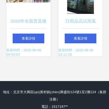
2020年全面普及微
日用品店試用風
信刷臉支付背景
(fēng)波 警惕試購
查看詳情
查看詳情
下，二手日用百貨
間隙的財物安全
更新時間：2026-08-06
更新時間：2026-08-06
09:50:03
10:11:00
銷售市場拓展與妥
牛qd21銷售策略
地址：北京市大興區(qū)黃村鎮(zhèn)興盛街124號1至2層124（集群
注冊）
電話：1517197**