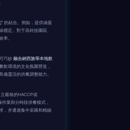
。
”
的結合。例如，提供涵蓋
味穩定。對于高科技園區、
效率。
案可巧妙
融合納西族等本地飲
餐飲環境的文化氛圍營造，
具備靈活的供餐調整能力。
立嚴格的HACCP或
水線作業與分時段供餐模式，
求，并通過集中采購和精細