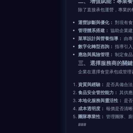
二、 增值賦能：專業
除了直接承包運營，專業的
運營診斷與優化：
對現有食
管理體系搭建：
協助企業建
菜單設計與營養指導：
由專
數字化轉型咨詢：
指導引入
應急與風險管理：
制定食品
三、 選擇服務商的關
企業在選擇食堂承包或管理
資質與經驗：
是否具備合法
食品安全管控能力：
其供應
本地化服務與靈活性：
是否
成本透明度：
報價是否清晰
團隊專業性：
管理團隊、廚
###