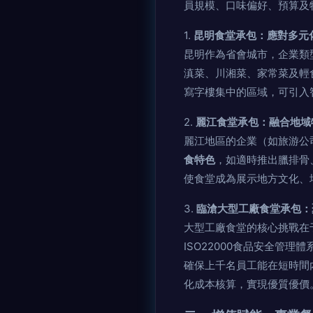
員規模、口味偏好、預算及
1.
昆明食堂承包：應對多元
昆明作為省會城市，企業類
滇菜、川湘菜、家常菜及輕
寫字樓集中的區域，可引入
2.
麗江食堂承包：融合地域
麗江地區的企業（如旅游公
食特色
，如適時推出臘排骨
使食堂成為展示地方文化、
3.
臨滄大型工廠食堂承包：
大型工廠食堂的核心挑戰在
ISO22000食品安全管
確保上千名員工能在短時間
化成本核算，實現優質優價