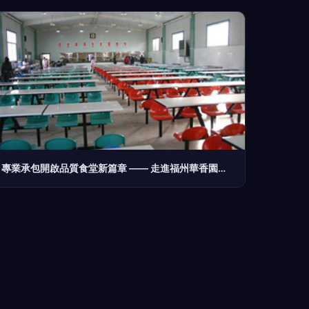
專業承包開啟品質食堂新篇章 —— 走進福州華香園餐飲、長樂工廠食堂托管與餐飲管理咨詢服務