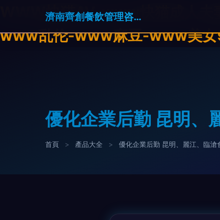
WWW快猫AV-www快猫成人夫
濟南齊創餐飲管理咨詢有限公司
www乱伦-www麻豆-www美女
優化企業后勤 昆明、
首頁
>
產品大全
>
優化企業后勤 昆明、麗江、臨滄